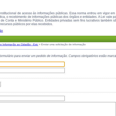
constitucional de acesso às informações públicas. Essa norma entrou em vigor 
rídica, o recebimento de informações públicas dos órgãos e entidades. A Lei vale pa
s de Conta e Ministério Público. Entidades privadas sem fins lucrativos também 
recursos públicos por elas recebidos.
ão
de Informação ao Cidadão - Esic
> Enviar uma solicitação de informação
formulário para enviar um pedido de informação. Campos obrigatórios estão mar